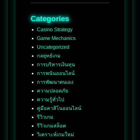
Categories
Casino Strategy
Game Mechanics
Uncategorized
กลยุทธ์เกม
การบริหารเงินทุน
การพนันออนไลน์
การพัฒนาตนเอง
ความปลอดภัย
ความรู้ทั่วไป
คู่มือคาสิโนออนไลน์
รีวิวเกม
รีวิวเกมสล็อต
วิเคราะห์เกมใหม่