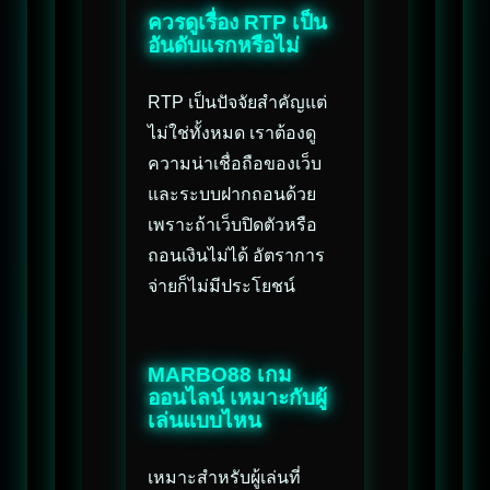
ควรดูเรื่อง RTP เป็น
อันดับแรกหรือไม่
RTP เป็นปัจจัยสำคัญแต่
ไม่ใช่ทั้งหมด เราต้องดู
ความน่าเชื่อถือของเว็บ
และระบบฝากถอนด้วย
เพราะถ้าเว็บปิดตัวหรือ
ถอนเงินไม่ได้ อัตราการ
จ่ายก็ไม่มีประโยชน์
MARBO88 เกม
ออนไลน์ เหมาะกับผู้
เล่นแบบไหน
เหมาะสำหรับผู้เล่นที่