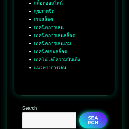
สล็อตออนไลน์
สุขภาพจิต
เกมสล็อต
เทคนิคการเล่น
เทคนิคการเล่นสล็อต
เทคนิคการเล่นเกม
เทคนิคเกมสล็อต
เทคโนโลยีความบันเทิง
แนวทางการเล่น
Search
SEA
RCH