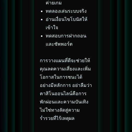
ค่ายเกม
ทดลองเล่นระบบจริง
อ่านเงื่อนไขโบนัสให้
เข้าใจ
ทดสอบการฝากถอน
และซัพพอร์ต
การวางแผนที่ดีจะช่วยให้
คุณลดความเสี่ยงและเพิ่ม
โอกาสในการชนะได้
อย่างมีหลักการ อย่าลืมว่า
คาสิโนออนไลน์คือการ
พักผ่อนและความบันเทิง
ไม่ใช่ทางลัดสู่ความ
ร่ำรวยที่ไร้เหตุผล