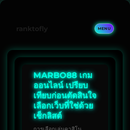
ranktofly
MENU
MARBO88 เกม
ออนไลน์ เปรียบ
เทียบก่อนตัดสินใจ
เลือกเว็บที่ใช่ด้วย
เช็กลิสต์
การเลือกเล่นคาสิโน