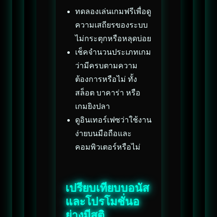
ทดลองเล่นเกมฟรีเพื่อดู
ความเสถียรของระบบ
ไม่กระตุกหรือหลุดบ่อย
เช็คจำนวนประเภทเกม
ว่ามีครบตามความ
ต้องการหรือไม่ ทั้ง
สล็อต บาคาร่า หรือ
เกมยิงปลา
ดูอินเทอร์เฟซว่าใช้งาน
ง่ายบนมือถือและ
คอมพิวเตอร์หรือไม่
เปรียบเทียบบอนัส
และโปรโมชั่นอ
ย่างมีสติ