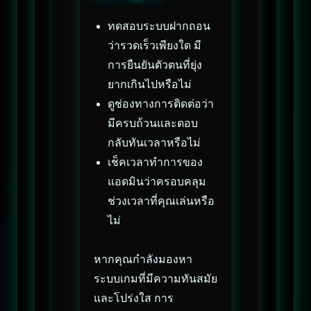
ทดสอบระบบฝากถอน
ว่ารวดเร็วเพียงใด มี
การยืนยันตัวตนที่ยุ่ง
ยากเกินไปหรือไม่
ดูช่องทางการติดต่อว่า
มีครบถ้วนและตอบ
กลับทันเวลาหรือไม่
เช็คเวลาทำการของ
แอดมินว่าครอบคลุม
ช่วงเวลาที่คุณเล่นหรือ
ไม่
หากคุณกำลังมองหา
ระบบเกมที่มีความทันสมัย
และโปร่งใส การ