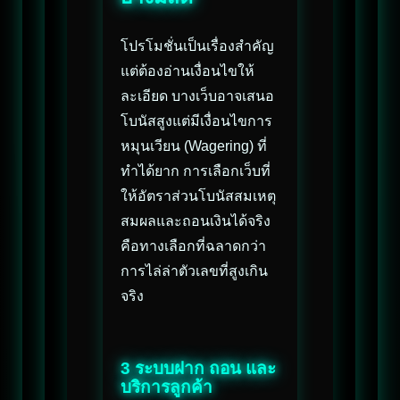
โปรโมชั่นเป็นเรื่องสำคัญ
แต่ต้องอ่านเงื่อนไขให้
ละเอียด บางเว็บอาจเสนอ
โบนัสสูงแต่มีเงื่อนไขการ
หมุนเวียน (Wagering) ที่
ทำได้ยาก การเลือกเว็บที่
ให้อัตราส่วนโบนัสสมเหตุ
สมผลและถอนเงินได้จริง
คือทางเลือกที่ฉลาดกว่า
การไล่ล่าตัวเลขที่สูงเกิน
จริง
3 ระบบฝาก ถอน และ
บริการลูกค้า