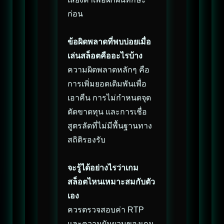
ก่อน
ข้อผิดพลาดที่พบบ่อยเมื่อ
เล่นสล็อตคืออะไรบ้าง
ความผิดพลาดหลักๆ คือ
การเพิ่มยอดเดิมพันเพื่อ
เอาคืน การไม่กำหนดจุด
ตัดขาดทุน และการเชื่อ
สูตรลัดที่ไม่มีพื้นฐานทาง
สถิติรองรับ
จะรู้ได้อย่างไรว่าเกม
สล็อตไหนเหมาะสมกับตัว
เอง
ควรตรวจสอบค่า RTP
และความผันผวนของเกม