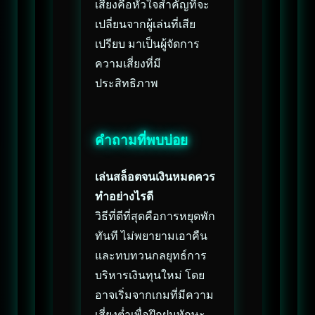
เสี่ยงคือหัวใจสำคัญที่จะ
เปลี่ยนจากผู้เล่นที่เสีย
เปรียบ มาเป็นผู้จัดการ
ความเสี่ยงที่มี
ประสิทธิภาพ
คำถามที่พบบ่อย
เล่นสล็อตจนเงินหมดควร
ทำอย่างไรดี
วิธีที่ดีที่สุดคือการหยุดพัก
ทันที ไม่พยายามเอาคืน
และทบทวนกลยุทธ์การ
บริหารเงินทุนใหม่ โดย
อาจเริ่มจากเกมที่มีความ
เสี่ยงต่ำเพื่อฝึกฝนทักษะ