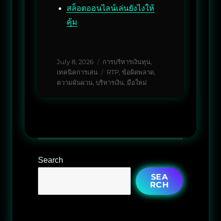
สล็อตออนไลน์เล่นยังไงให้
คุ้ม
Posted
Categories
July 8, 2026
การบริหารเงินทุน
,
on
Tags
เทคนิคการเล่น
RTP
,
ข้อผิดพลาด
,
ความผันผวน
,
บริหารเงิน
,
มือใหม่
Search
SEA
RCH