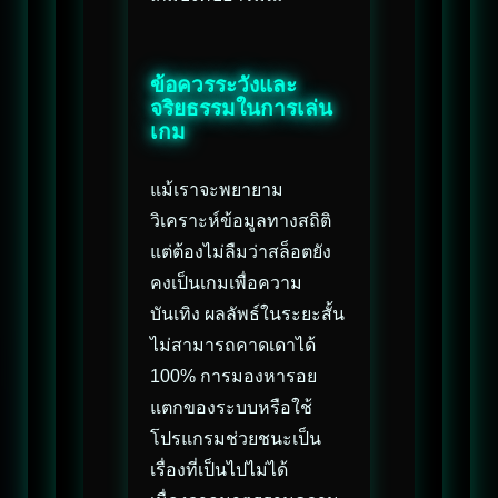
ข้อควรระวังและ
จริยธรรมในการเล่น
เกม
แม้เราจะพยายาม
วิเคราะห์ข้อมูลทางสถิติ
แต่ต้องไม่ลืมว่าสล็อตยัง
คงเป็นเกมเพื่อความ
บันเทิง ผลลัพธ์ในระยะสั้น
ไม่สามารถคาดเดาได้
100% การมองหารอย
แตกของระบบหรือใช้
โปรแกรมช่วยชนะเป็น
เรื่องที่เป็นไปไม่ได้