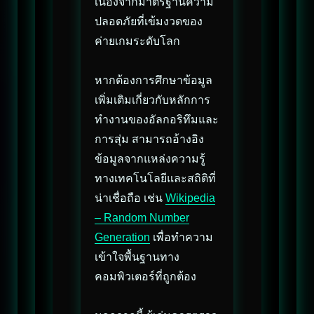
เนื่องจากมาตรฐานความ
ปลอดภัยที่เข้มงวดของ
ค่ายเกมระดับโลก
หากต้องการศึกษาข้อมูล
เพิ่มเติมเกี่ยวกับหลักการ
ทำงานของอัลกอริทึมและ
การสุ่ม สามารถอ้างอิง
ข้อมูลจากแหล่งความรู้
ทางเทคโนโลยีและสถิติที่
น่าเชื่อถือ เช่น
Wikipedia
– Random Number
Generation
เพื่อทำความ
เข้าใจพื้นฐานทาง
คอมพิวเตอร์ที่ถูกต้อง