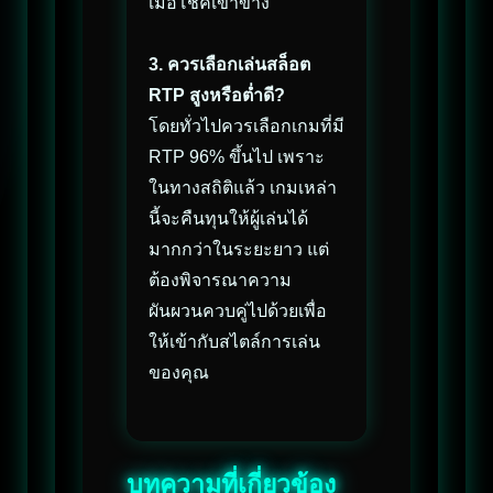
เมื่อโชคเข้าข้าง
3. ควรเลือกเล่นสล็อต
RTP สูงหรือต่ำดี?
โดยทั่วไปควรเลือกเกมที่มี
RTP 96% ขึ้นไป เพราะ
ในทางสถิติแล้ว เกมเหล่า
นี้จะคืนทุนให้ผู้เล่นได้
มากกว่าในระยะยาว แต่
ต้องพิจารณาความ
ผันผวนควบคู่ไปด้วยเพื่อ
ให้เข้ากับสไตล์การเล่น
ของคุณ
บทความที่เกี่ยวข้อง