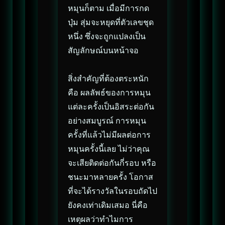
หมุนก็ตาม เมื่อมีการกด
ปุ่ม สุ่มจะหยุดที่ตัวเลขชุด
หนึ่ง ซึ่งจะถูกแปลงเป็น
สัญลักษณ์บนหน้าจอ
สิ่งสำคัญที่ต้องตระหนัก
คือ ผลลัพธ์ของการหมุน
แต่ละครั้งเป็นอิสระต่อกัน
อย่างสมบูรณ์ การหมุน
ครั้งที่แล้วไม่มีผลต่อการ
หมุนครั้งนี้เลย ไม่ว่าคุณ
จะเสียติดต่อกันกี่รอบ หรือ
ชนะมาหลายครั้ง โอกาส
ที่จะได้รางวัลในรอบถัดไป
ยังคงเท่าเดิมเสมอ นี่คือ
เหตุผลว่าทำไมการ