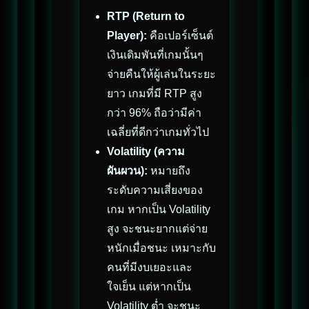
RTP (Return to
Player):
คือเปอร์เซ็นต์
เงินเดิมพันที่เกมนั้นๆ
จ่ายคืนให้ผู้เล่นในระยะ
ยาว เกมที่มี RTP สูง
กว่า 96% ถือว่ามีค่า
เฉลี่ยที่ดีกว่าเกมทั่วไป
Volatility (ความ
ผันผวน):
หมายถึง
ระดับความเสี่ยงของ
เกม หากเป็น Volatility
สูง จะชนะยากแต่จ่าย
หนักเมื่อชนะ เหมาะกับ
คนที่มีงบเยอะและ
ใจเย็น แต่หากเป็น
Volatility ต่ำ จะชนะ