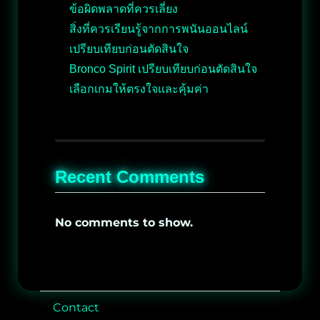
ข้อผิดพลาดที่ควรเลี่ยง
สิ่งที่ควรเรียนรู้จากการพนันออนไลน์
เปรียบเทียบก่อนตัดสินใจ
Bronco Spirit เปรียบเทียบก่อนตัดสินใจ
เลือกเกมให้ตรงใจและคุ้มค่า
Recent Comments
No comments to show.
Contact