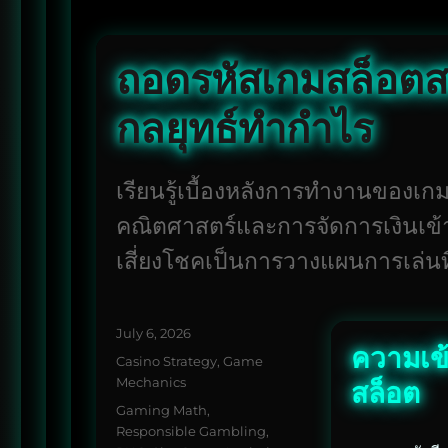
ถอดรหัสเกมสล็อตสม
กลยุทธ์ทำกำไร
เรียนรู้เบื้องหลังการทำงานของเกมส
คณิตศาสตร์และการจัดการเงินเข้าม
เสี่ยงโชคเป็นการวางแผนการเล่น
Posted
July 6, 2026
ความเข้
on
Categories
Casino Strategy
,
Game
Mechanics
สล็อต
Tags
Gaming Math
,
Responsible Gambling
,