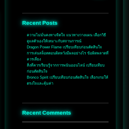
Recent Posts
ความไม่มั่นคงทางจิตใจ แนวทางวางแผน เลือกวิธี
ดูแลตัวเองให้เหมาะกับสถานการณ์
Dragon Power Flame เปรียบเทียบก่อนตัดสินใจ
การเล่นสล็อตตอนผิดหวังมีผลอย่างไร ข้อผิดพลาดที่
ควรเลี่ยง
สิ่งที่ควรเรียนรู้จากการพนันออนไลน์ เปรียบเทียบ
ก่อนตัดสินใจ
Bronco Spirit เปรียบเทียบก่อนตัดสินใจ เลือกเกมให้
ตรงใจและคุ้มค่า
Recent Comments