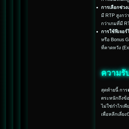
การเลือกช่วง
มี RTP สูงกว่
กว่าเกมที่มี R
การใช้ฟีเจอร
หรือ Bonus 
ที่คาดหวัง (E
ความรั
สุดท้ายนี้ การ
ตระหนักถึงข้
ไม่ใช่กำไรเพี
เพื่อหลีกเลี่