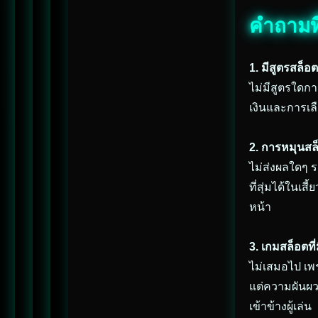
คำถามที
1. มีสูตรสล็
ไม่มีสูตรใดกา
เงินและการเลื
2. การหมุนสล
ไม่ส่งผลใดๆ ร
ที่สุ่มได้ในเส
หน้า
3. เกมสล็อตที
ไม่เสมอไป เพร
แต่ความผันผว
เข้าข้างผู้เล่น