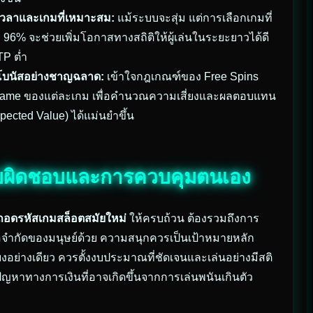
เวลาและเกมที่เหมาะสม:
แม้ระบบจะสุ่ม แต่การเลือกเกมที่
า 96% จะช่วยเพิ่มโอกาสทางสถิติให้ผู้เล่นในระยะยาวได้ดี
TP ต่ำ
์โบนัสอย่างชาญฉลาด:
เข้าใจกฎเกณฑ์ของ Free Spins
Game ของแต่ละเกม เพื่อคำนวณความเสี่ยงและผลตอบแทน
xpected Value) ได้แม่นยำขึ้น
บผิดชอบและการควบคุมตนเอง
ถอดรหัสเกมสล็อตสมัยใหม่
ให้ครบถ้วน ต้องรวมถึงการ
อจำกัดของมนุษย์ด้วย ความสนุกควรเป็นเป้าหมายหลัก
ยงอย่างเดียว ควรตั้งงบประมาณที่ชัดเจนและเล่นอย่างมีสติ
ยงปัญหาทางการเงินที่อาจเกิดขึ้นจากการเล่นพนันเกินตัว