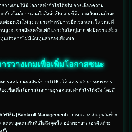
ารวางเกมให้มีโอกาสทำกำไรได้จริง การเลือกความ
ะกับสไตล์การเล่นคือสิ่งจำเป็น เกมที่มีความผันผวนต่ำจะ
ยแต่ยอดเงินไม่สูง เหมาะสำหรับการยืดเวลาเล่น ในขณะที่
สูงจะจ่ายน้อยครั้งแต่เงินรางวัลใหญ่มาก ซึ่งมีความเสี่ยง
ทุนเร็วหากไม่มีเงินทุนสำรองเพียงพอ
ารวางเกมเพื่อเพิ่มโอกาสชนะ
ามารถเปลี่ยนผลลัพธ์ของ RNG ได้ แต่เราสามารถบริหาร
ี่ยงเพื่อเพิ่มโอกาสในการอยู่รอดและทำกำไรได้จริง โดยมี
การเงิน (Bankroll Management):
กำหนดวงเงินสูงสุดที่จะ
น และหยุดเล่นทันทีเมื่อถึงจุดนั้น อย่าพยายามเอาคืนด้วย
งขึ้น