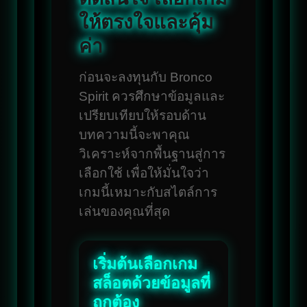
ให้ตรงใจและคุ้ม
ค่า
ก่อนจะลงทุนกับ Bronco
Spirit ควรศึกษาข้อมูลและ
เปรียบเทียบให้รอบด้าน
บทความนี้จะพาคุณ
วิเคราะห์จากพื้นฐานสู่การ
เลือกใช้ เพื่อให้มั่นใจว่า
เกมนี้เหมาะกับสไตล์การ
เล่นของคุณที่สุด
เริ่มต้นเลือกเกม
สล็อตด้วยข้อมูลที่
ถูกต้อง