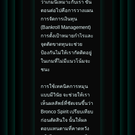
ว่าเกมนี้เหมาะกับเรา ขั้น
ตอนต่อไปคือการวางแผน
การจัดการเงินทุน
(Bankroll Management)
การตั้งเป้าหมายกำไรและ
จุดตัดขาดทุนจะช่วย
ป้องกันไม่ให้เรากัดติดอยู่
ในเกมที่ไม่มีแนวโน้มจะ
ชนะ
การใช้เทคนิคการหมุน
แบบมีวินัย จะช่วยให้เรา
เห็นผลลัพธ์ที่ชัดเจนขึ้นว่า
Bronco Spirit เปรียบเทียบ
ก่อนตัดสินใจ นั้นให้ผล
ตอบแทนตามที่คาดหวัง