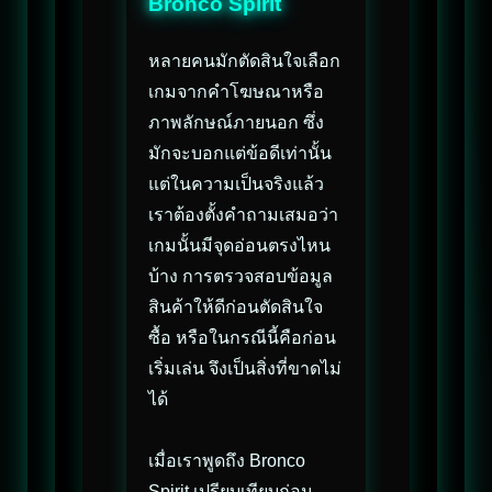
Bronco Spirit
หลายคนมักตัดสินใจเลือก
เกมจากคำโฆษณาหรือ
ภาพลักษณ์ภายนอก ซึ่ง
มักจะบอกแต่ข้อดีเท่านั้น
แต่ในความเป็นจริงแล้ว
เราต้องตั้งคำถามเสมอว่า
เกมนั้นมีจุดอ่อนตรงไหน
บ้าง การตรวจสอบข้อมูล
สินค้าให้ดีก่อนตัดสินใจ
ซื้อ หรือในกรณีนี้คือก่อน
เริ่มเล่น จึงเป็นสิ่งที่ขาดไม่
ได้
เมื่อเราพูดถึง Bronco
Spirit เปรียบเทียบก่อน