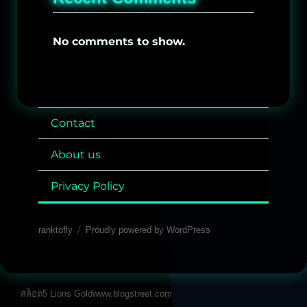
No comments to show.
Contact
About us
Privacy Policy
ranktofly
Proudly powered by WordPress
สล็อต
5 Lions Gold
www.blogstreet.com