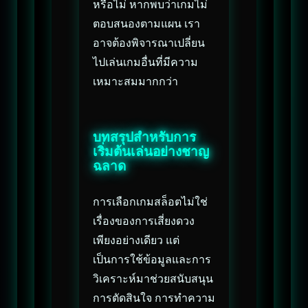
หรือไม่ หากพบว่าเกมไม่
ตอบสนองตามแผน เรา
อาจต้องพิจารณาเปลี่ยน
ไปเล่นเกมอื่นที่มีความ
เหมาะสมมากกว่า
บทสรุปสำหรับการ
เริ่มต้นเล่นอย่างชาญ
ฉลาด
การเลือกเกมสล็อตไม่ใช่
เรื่องของการเสี่ยงดวง
เพียงอย่างเดียว แต่
เป็นการใช้ข้อมูลและการ
วิเคราะห์มาช่วยสนับสนุน
การตัดสินใจ การทำความ