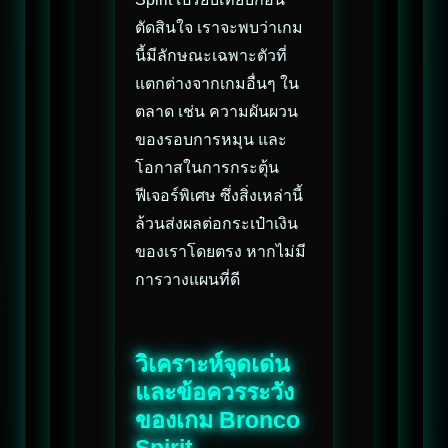
ตัดสินใจ เราจะพบว่าเกม
นี้มีลักษณะเฉพาะตัวที่
แตกต่างจากเกมอื่นๆ ใน
ตลาด เช่น ความผันผวน
ของรอบการหมุน และ
โอกาสในการกระตุ้น
ฟีเจอร์พิเศษ ซึ่งสิ่งเหล่านี้
ล้วนส่งผลต่อกระเป๋าเงิน
ของเราโดยตรง หากไม่มี
การวางแผนที่ดี
วิเคราะห์จุดเด่น
และข้อควรระวัง
ของเกม Bronco