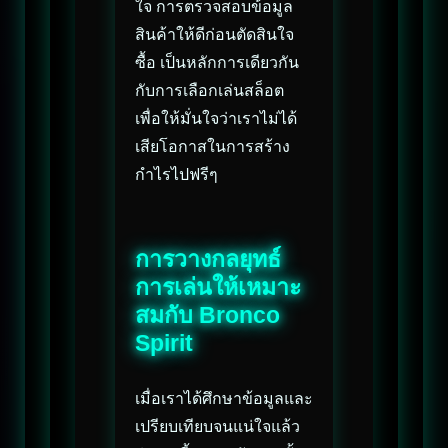
ใจ การตรวจสอบข้อมูล
สินค้าให้ดีก่อนตัดสินใจ
ซื้อ เป็นหลักการเดียวกัน
กับการเลือกเล่นสล็อต
เพื่อให้มั่นใจว่าเราไม่ได้
เสียโอกาสในการสร้าง
กำไรไปฟรีๆ
การวางกลยุทธ์
การเล่นให้เหมาะ
สมกับ Bronco
Spirit
เมื่อเราได้ศึกษาข้อมูลและ
เปรียบเทียบจนแน่ใจแล้ว