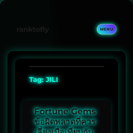
ranktofly
MENU
Tag:
JILI
Fortune Gems
ข้อผิดพลาดที่ควร
เลี่ยงเมื่อเทียบกับ