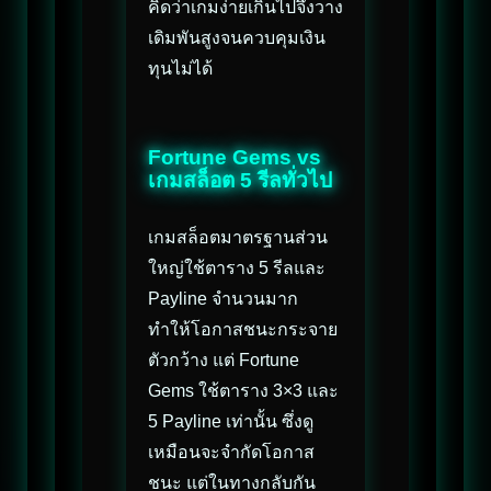
คิดว่าเกมง่ายเกินไปจึงวาง
เดิมพันสูงจนควบคุมเงิน
ทุนไม่ได้
Fortune Gems vs
เกมสล็อต 5 รีลทั่วไป
เกมสล็อตมาตรฐานส่วน
ใหญ่ใช้ตาราง 5 รีลและ
Payline จำนวนมาก
ทำให้โอกาสชนะกระจาย
ตัวกว้าง แต่ Fortune
Gems ใช้ตาราง 3×3 และ
5 Payline เท่านั้น ซึ่งดู
เหมือนจะจำกัดโอกาส
ชนะ แต่ในทางกลับกัน