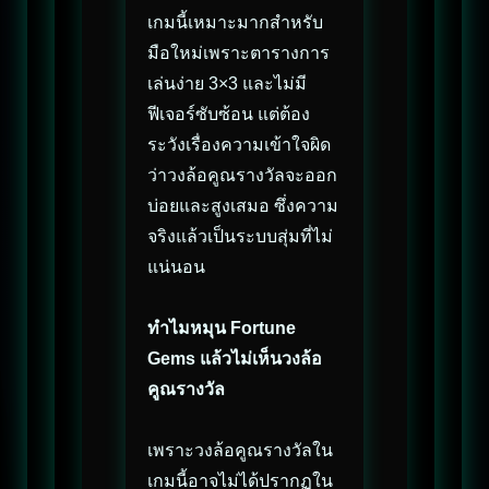
เกมนี้เหมาะมากสำหรับ
มือใหม่เพราะตารางการ
เล่นง่าย 3×3 และไม่มี
ฟีเจอร์ซับซ้อน แต่ต้อง
ระวังเรื่องความเข้าใจผิด
ว่าวงล้อคูณรางวัลจะออก
บ่อยและสูงเสมอ ซึ่งความ
จริงแล้วเป็นระบบสุ่มที่ไม่
แน่นอน
ทำไมหมุน Fortune
Gems แล้วไม่เห็นวงล้อ
คูณรางวัล
เพราะวงล้อคูณรางวัลใน
เกมนี้อาจไม่ได้ปรากฏใน