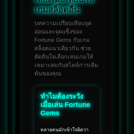
เกมสล็อตอื่น
บทความเปรียบเทียบจุด
อ่อนและจุดแข็งของ
Fortune Gems กับเกม
สล็อตแนวเดียวกัน ช่วย
ตัดสินใจเลือกเล่นเกมให้
เหมาะสมกับสไตล์การเดิม
พันของคุณ
ทำไมต้องระวัง
เมื่อเล่น Fortune
Gems
หลายคนมักเข้าใจผิดว่า