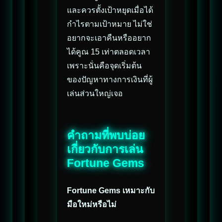
และควรตั้งเป้าหยุดเมื่อได้
กำไรตามเป้าหมาย ไม่ใช่
อยากจะเอาคืนหรืออยาก
ได้คูณ 15 เท่าตลอดเวลา
เพราะนั่นคือจุดเริ่มต้น
ของปัญหาทางการเงินที่ผู้
เล่นส่วนใหญ่เจอ
คำถามที่พบบ่อย
เกี่ยวกับการเล่น
Fortune Gems
Fortune Gems เหมาะกับ
มือใหม่หรือไม่