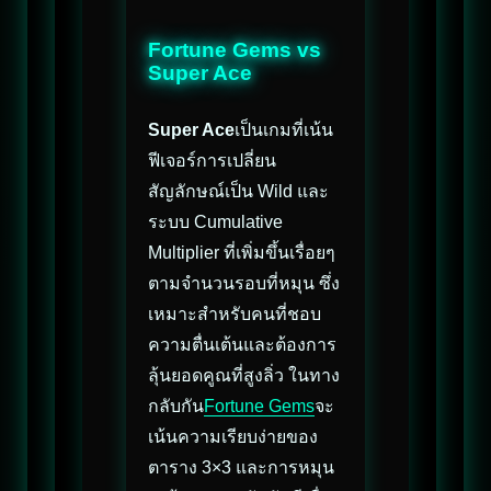
Fortune Gems vs
Super Ace
Super Ace
เป็นเกมที่เน้น
ฟีเจอร์การเปลี่ยน
สัญลักษณ์เป็น Wild และ
ระบบ Cumulative
Multiplier ที่เพิ่มขึ้นเรื่อยๆ
ตามจำนวนรอบที่หมุน ซึ่ง
เหมาะสำหรับคนที่ชอบ
ความตื่นเต้นและต้องการ
ลุ้นยอดคูณที่สูงลิ่ว ในทาง
กลับกัน
Fortune Gems
จะ
เน้นความเรียบง่ายของ
ตาราง 3×3 และการหมุน