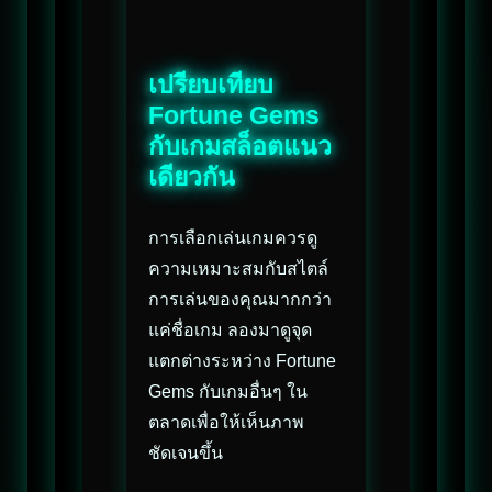
เปรียบเทียบ
Fortune Gems
กับเกมสล็อตแนว
เดียวกัน
การเลือกเล่นเกมควรดู
ความเหมาะสมกับสไตล์
การเล่นของคุณมากกว่า
แค่ชื่อเกม ลองมาดูจุด
แตกต่างระหว่าง Fortune
Gems กับเกมอื่นๆ ใน
ตลาดเพื่อให้เห็นภาพ
ชัดเจนขึ้น