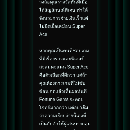
วงล้อคูณรางวัลทันทีเมื่อ
ได้สัญลักษณ์พิเศษ ทำให้
จังหวะการจ่ายเงินเร็วแต่
ไม่ยืดเยื้อเหมือน Super
Ace
หากคุณเป็นคนที่ชอบเกม
ที่มีเรื่องราวและฟีเจอร์
สะสมคะแนน Super Ace
คือตัวเลือกที่ดีกว่า แต่ถ้า
คุณต้องการเกมที่ไม่ซับ
ซ้อน กดแล้วเห็นผลทันที
Fortune Gems จะตอบ
โจทย์มากกว่า แต่อย่าลืม
ว่าความเรียบง่ายนี้เองที่
เป็นกับดักให้ผู้เล่นบางกลุ่ม