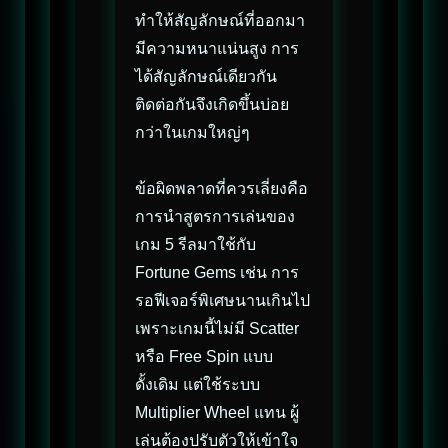
ทำให้สัญลักษณ์ที่ออกมา
มีความหนาแน่นสูง การ
ได้สัญลักษณ์เดียวกัน
ติดต่อกันจึงเกิดขึ้นบ่อย
กว่าในเกมใหญ่ๆ
ข้อผิดพลาดที่ควรเลี่ยงคือ
การนำสูตรการเล่นของ
เกม 5 รีลมาใช้กับ
Fortune Gems เช่น การ
รอฟีเจอร์พิเศษนานเกินไป
เพราะเกมนี้ไม่มี Scatter
หรือ Free Spin แบบ
ดั้งเดิม แต่ใช้ระบบ
Multiplier Wheel แทน ผู้
เล่นต้องปรับตัวให้เข้าใจ