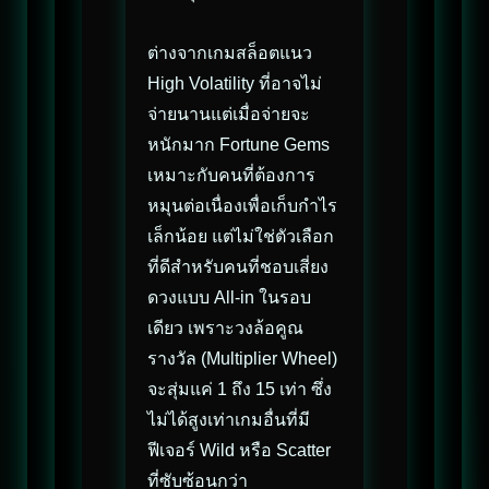
ต่างจากเกมสล็อตแนว
High Volatility ที่อาจไม่
จ่ายนานแต่เมื่อจ่ายจะ
หนักมาก Fortune Gems
เหมาะกับคนที่ต้องการ
หมุนต่อเนื่องเพื่อเก็บกำไร
เล็กน้อย แต่ไม่ใช่ตัวเลือก
ที่ดีสำหรับคนที่ชอบเสี่ยง
ดวงแบบ All-in ในรอบ
เดียว เพราะวงล้อคูณ
รางวัล (Multiplier Wheel)
จะสุ่มแค่ 1 ถึง 15 เท่า ซึ่ง
ไม่ได้สูงเท่าเกมอื่นที่มี
ฟีเจอร์ Wild หรือ Scatter
ที่ซับซ้อนกว่า