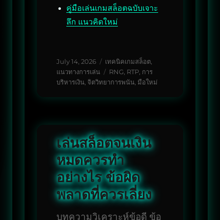
คู่มือเล่นเกมสล็อตฉบับเจาะ
ลึก แนวคิดใหม่
Posted
Categories
July 14, 2026
เทคนิคเกมสล็อต
,
on
Tags
แนวทางการเล่น
RNG
,
RTP
,
การ
บริหารเงิน
,
จิตวิทยาการพนัน
,
มือใหม่
เล่นสล็อตจนเงิน
หมดควรทำ
อย่างไร ข้อผิด
พลาดที่ควรเลี่ยง
บทความวิเคราะห์ข้อดี ข้อ