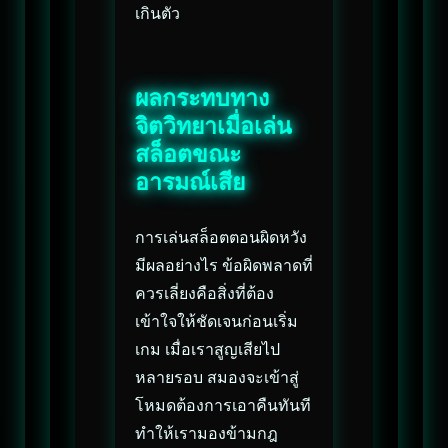
เกินตัว
ผลกระทบทาง
จิตวิทยาเมื่อเล่น
สล็อตขณะ
อารมณ์เสีย
การเล่นสล็อตตอนผิดหวัง
มีผลอย่างไร ข้อผิดพลาดที่
ควรเลี่ยงคือสิ่งที่ต้อง
เข้าใจให้ชัดเจนก่อนเริ่ม
เกม เมื่อเราสูญเสียไป
หลายรอบ สมองจะเข้าสู่
โหมดต้องการเอาคืนทันที
ทำให้เรามองข้ามกฎ