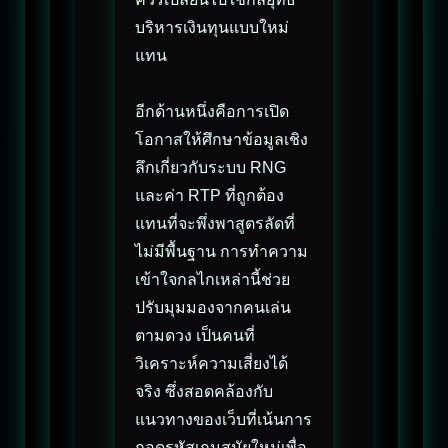
บริหารเงินทุนแบบใหม่
แทน
อีกด้านหนึ่งคือการเปิด
โอกาสให้ศึกษาข้อมูลเชิง
ลึกเกี่ยวกับระบบ RNG
และค่า RTP ที่ถูกต้อง
แทนที่จะพึ่งพาสูตรลัดที่
ไม่มีพื้นฐาน การทำความ
เข้าใจกลไกเหล่านี้ช่วย
ปรับมุมมองจากคนเล่น
ตามดวง เป็นคนที่
วิเคราะห์ความเสี่ยงได้
จริง ซึ่งสอดคล้องกับ
แนวทางของเว็บที่เน้นการ
ถอดรหัสเกมสมัยใหม่เพื่อ