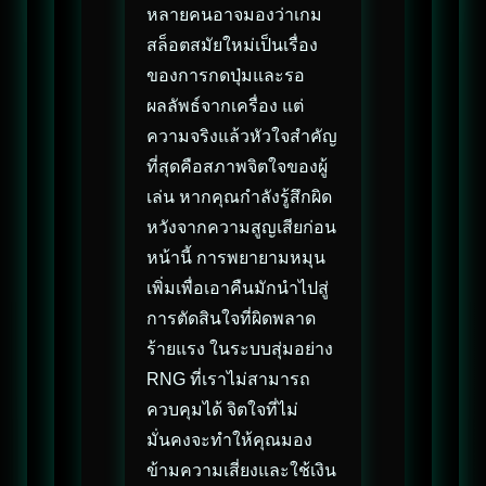
หลายคนอาจมองว่าเกม
สล็อตสมัยใหม่เป็นเรื่อง
ของการกดปุ่มและรอ
ผลลัพธ์จากเครื่อง แต่
ความจริงแล้วหัวใจสำคัญ
ที่สุดคือสภาพจิตใจของผู้
เล่น หากคุณกำลังรู้สึกผิด
หวังจากความสูญเสียก่อน
หน้านี้ การพยายามหมุน
เพิ่มเพื่อเอาคืนมักนำไปสู่
การตัดสินใจที่ผิดพลาด
ร้ายแรง ในระบบสุ่มอย่าง
RNG ที่เราไม่สามารถ
ควบคุมได้ จิตใจที่ไม่
มั่นคงจะทำให้คุณมอง
ข้ามความเสี่ยงและใช้เงิน