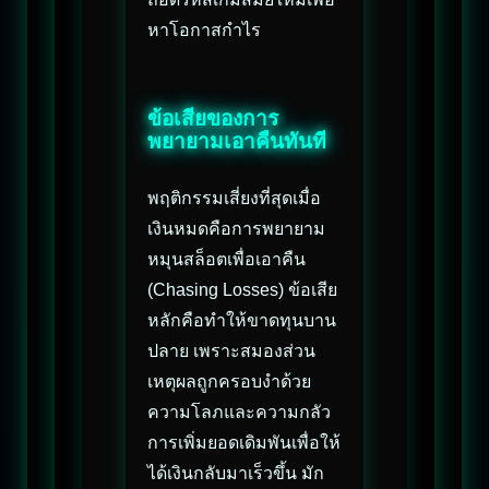
หาโอกาสกำไร
ข้อเสียของการ
พยายามเอาคืนทันที
พฤติกรรมเสี่ยงที่สุดเมื่อ
เงินหมดคือการพยายาม
หมุนสล็อตเพื่อเอาคืน
(Chasing Losses) ข้อเสีย
หลักคือทำให้ขาดทุนบาน
ปลาย เพราะสมองส่วน
เหตุผลถูกครอบงำด้วย
ความโลภและความกลัว
การเพิ่มยอดเดิมพันเพื่อให้
ได้เงินกลับมาเร็วขึ้น มัก