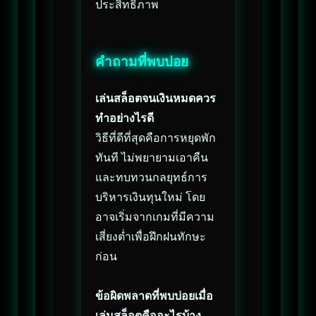
ประสิทธิภาพ
คำถามที่พบบ่อย
เล่นสล็อตจนเงินหมดควร
ทำอย่างไรดี
วิธีที่ดีที่สุดคือการหยุดพัก
ทันที ไม่พยายามเอาคืน
และทบทวนกลยุทธ์การ
บริหารเงินทุนใหม่ โดย
อาจเริ่มจากเกมที่มีความ
เสี่ยงต่ำเพื่อฝึกฝนทักษะ
ก่อน
ข้อผิดพลาดที่พบบ่อยเมื่อ
เล่นสล็อตคืออะไรบ้าง