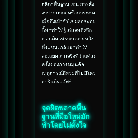
กติกาพื้นฐาน เช่น การตั้ง
งบประมาณ หรือการหยุด
เมื่อถึงเป้ากำไร ผลกระทบ
นี้มักทำให้ผู้เล่นจมดิ่งลึก
กว่าเดิม เพราะความหวัง
ที่จะชนะกลับมาทำให้
ละเลยความจริงที่ว่าแต่ละ
ครั้งของการหมุนคือ
เหตุการณ์อิสระที่ไม่มีใคร
การันตีผลลัพธ์
จุดผิดพลาดพื้น
ฐานที่มือใหม่มัก
ทำโดยไม่ตั้งใจ