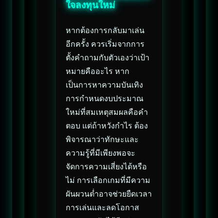
ใจลงทุนใหม่
หากต้องการกลับมาเล่น
อีกครั้ง ควรเริ่มจากการ
ตั้งคำถามกับตัวเองว่าเป้า
หมายคืออะไร หาก
เป็นการหาความบันเทิง
การกำหนดงบประมาณ
ใหม่ที่สมเหตุสมผลคือคำ
ตอบ แต่ถ้าหวังกำไร ต้อง
พิจารณาว่าทักษะและ
ความรู้ที่มีเพียงพอจะ
จัดการความเสี่ยงได้หรือ
ไม่ การเลือกเกมที่มีความ
ผันผวนต่ำอาจช่วยยืดเวลา
การเล่นและลดโอกาส