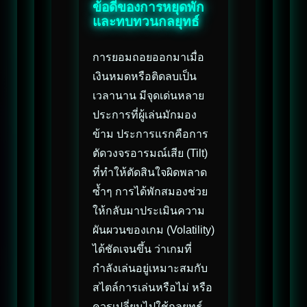
ข้อดีของการหยุดพัก
และทบทวนกลยุทธ์
การยอมถอยออกมาเมื่อ
เงินหมดหรือติดลบเป็น
เวลานาน มีจุดเด่นหลาย
ประการที่ผู้เล่นมักมอง
ข้าม ประการแรกคือการ
ตัดวงจรอารมณ์เสีย (Tilt)
ที่ทำให้ตัดสินใจผิดพลาด
ซ้ำๆ การได้พักสมองช่วย
ให้กลับมาประเมินความ
ผันผวนของเกม (Volatility)
ได้ชัดเจนขึ้น ว่าเกมที่
กำลังเล่นอยู่เหมาะสมกับ
สไตล์การเล่นหรือไม่ หรือ
ควรเปลี่ยนไปใช้กลยุทธ์