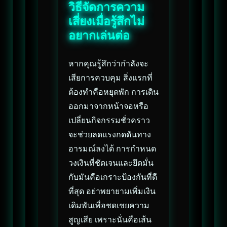
วิธีจัดการความ
เสี่ยงเมื่อรู้สึกไม่
อยากเล่นต่อ
หากคุณรู้สึกว่ากำลังจะ
เสียการควบคุม สิ่งแรกที่
ต้องทำคือหยุดพัก การเดิน
ออกมาจากหน้าจอหรือ
เปลี่ยนกิจกรรมชั่วคราว
จะช่วยลดแรงกดดันทาง
อารมณ์ลงได้ การกำหนด
วงเงินที่ชัดเจนและยึดมั่น
กับมันคือเกราะป้องกันที่ดี
ที่สุด อย่าพยายามเพิ่มเงิน
เดิมพันเพื่อชดเชยความ
สูญเสีย เพราะนั่นคือเส้น