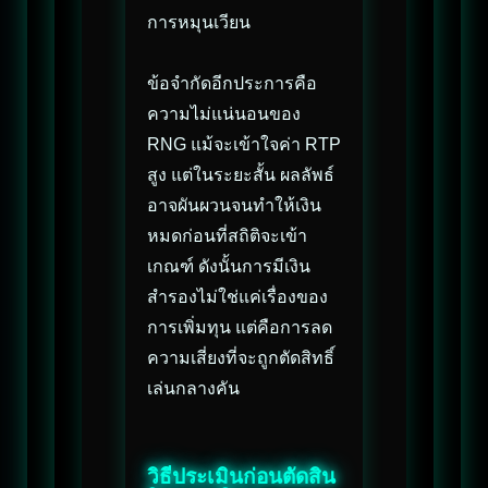
การหมุนเวียน
ข้อจำกัดอีกประการคือ
ความไม่แน่นอนของ
RNG แม้จะเข้าใจค่า RTP
สูง แต่ในระยะสั้น ผลลัพธ์
อาจผันผวนจนทำให้เงิน
หมดก่อนที่สถิติจะเข้า
เกณฑ์ ดังนั้นการมีเงิน
สำรองไม่ใช่แค่เรื่องของ
การเพิ่มทุน แต่คือการลด
ความเสี่ยงที่จะถูกตัดสิทธิ์
เล่นกลางคัน
วิธีประเมินก่อนตัดสิน