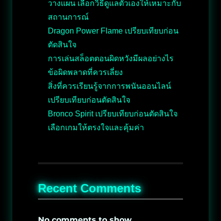
วางแผน เลือกวิธีดูแลตัวเองให้เหมาะกับ
สถานการณ์
Dragon Power Flame เปรียบเทียบก่อน
ตัดสินใจ
การเล่นสล็อตตอนผิดหวังมีผลอย่างไร
ข้อผิดพลาดที่ควรเลี่ยง
สิ่งที่ควรเรียนรู้จากการพนันออนไลน์
เปรียบเทียบก่อนตัดสินใจ
Bronco Spirit เปรียบเทียบก่อนตัดสินใจ
เลือกเกมให้ตรงใจและคุ้มค่า
Recent Comments
No comments to show.