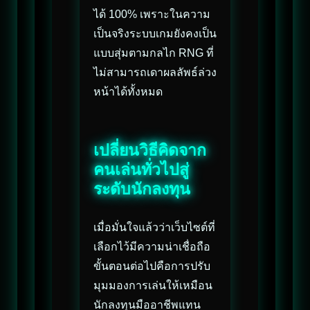
ได้ 100% เพราะในความ
เป็นจริงระบบเกมยังคงเป็น
แบบสุ่มตามกลไก RNG ที่
ไม่สามารถเดาผลลัพธ์ล่วง
หน้าได้ทั้งหมด
เปลี่ยนวิธีคิดจาก
คนเล่นทั่วไปสู่
ระดับนักลงทุน
เมื่อมั่นใจแล้วว่าเว็บไซต์ที่
เลือกไว้มีความน่าเชื่อถือ
ขั้นตอนต่อไปคือการปรับ
มุมมองการเล่นให้เหมือน
นักลงทุนมืออาชีพแทน