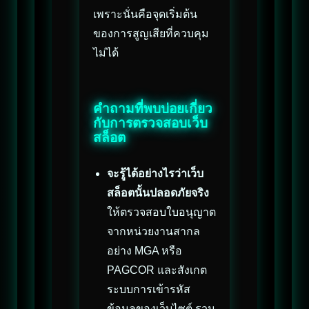
เพราะนั่นคือจุดเริ่มต้น
ของการสูญเสียที่ควบคุม
ไม่ได้
คำถามที่พบบ่อยเกี่ยว
กับการตรวจสอบเว็บ
สล็อต
จะรู้ได้อย่างไรว่าเว็บ
สล็อตนั้นปลอดภัยจริง
ให้ตรวจสอบใบอนุญาต
จากหน่วยงานสากล
อย่าง MGA หรือ
PAGCOR และสังเกต
ระบบการเข้ารหัส
ข้อมูลของเว็บไซต์ รวม