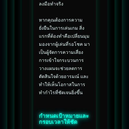
ลงมือทำจริง
หากคุณต้องการความ
ยั่งยืนในการเล่นเกม สิ่ง
แรกที่ต้องทำคือเปลี่ยนมุม
มองจากผู้เล่นที่รอโชค มา
เป็นผู้จัดการความเสี่ยง
การเข้าใจกระบวนการ
วางแผนจะช่วยลดการ
ตัดสินใจด้วยอารมณ์ และ
ทำให้เห็นโอกาสในการ
ทำกำไรที่ชัดเจนยิ่งขึ้น
กำหนดเป้าหมายและ
กรอบเวลาให้ชัด