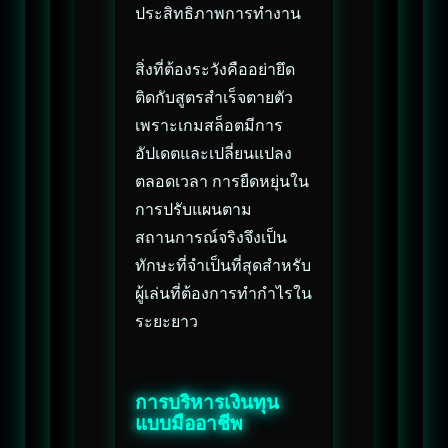
ประสิทธิภาพการทำงาน
สิ่งที่ต้องระวังคืออย่ายึด
ติดกับสูตรสำเร็จตายตัว
เพราะเกมสล็อตมีการ
อัปเดตและเปลี่ยนแปลง
ตลอดเวลา การยืดหยุ่นใน
การปรับแผนตาม
สถานการณ์จริงจึงเป็น
ทักษะที่จำเป็นที่สุดสำหรับ
ผู้เล่นที่ต้องการทำกำไรใน
ระยะยาว
การบริหารเงินทุน
แบบมืออาชีพ