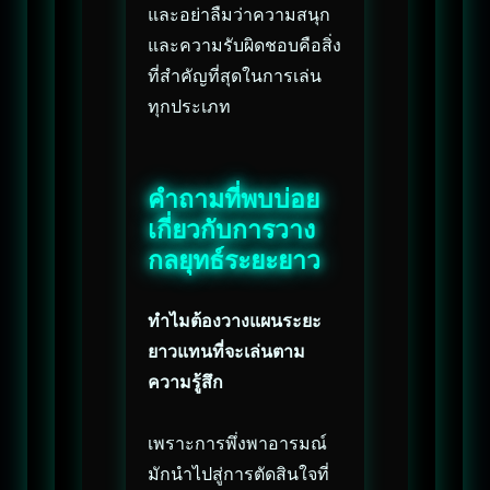
และอย่าลืมว่าความสนุก
และความรับผิดชอบคือสิ่ง
ที่สำคัญที่สุดในการเล่น
ทุกประเภท
คำถามที่พบบ่อย
เกี่ยวกับการวาง
กลยุทธ์ระยะยาว
ทำไมต้องวางแผนระยะ
ยาวแทนที่จะเล่นตาม
ความรู้สึก
เพราะการพึ่งพาอารมณ์
มักนำไปสู่การตัดสินใจที่