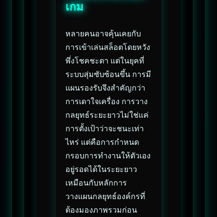
เกม
หลายคนอาจคุ้นเคยกับ
การเข้าเล่นสล็อตโดยหวัง
พึ่งโชคชะตา แต่ในยุคที่
ระบบสุ่มซับซ้อนขึ้น การมี
แผนรองรับจึงสำคัญกว่า
การเดาใจเครื่อง การวาง
กลยุทธ์ระยะยาวไม่ใช่แค่
การตั้งเป้าว่าจะชนะเท่า
ไหร่ แต่คือการกำหนด
กรอบการทำงานให้ตัวเอง
อยู่รอดได้ในระยะยาว
เหมือนกับหลักการ
วางแผนกลยุทธ์องค์กรที่
ต้องมองภาพรวมก่อน