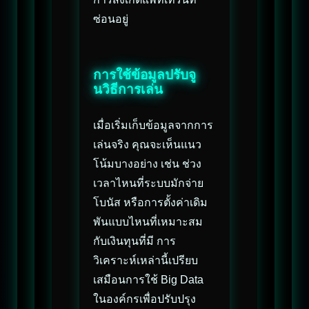
ซ่อนอยู่
การใช้ข้อมูลปรับจู
นวิธีการเล่น
เมื่อเริ่มเก็บข้อมูลจากการ
เล่นจริง คุณจะเห็นแนว
โน้มบางอย่าง เช่น ช่วง
เวลาไหนที่ระบบมักจ่าย
โบนัส หรือการตั้งค่าเดิม
พันแบบไหนที่เหมาะสม
กับเงินทุนที่มี การ
วิเคราะห์เหล่านี้เปรียบ
เสมือนการใช้ Big Data
ในองค์กรเพื่อปรับปรุง