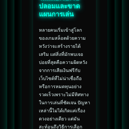
ปลอมและขาด
แผนการเล่น
หลายคนเริ่มเข้าสู่โลก
ของเกมสล็อตด้วยความ
หวังว่าจะสร้างรายได้
เสริม แต่สิ่งที่มักพบเจอ
บ่อยที่สุดคือความผิดหวัง
จากการเสียเงินฟรีกับ
เว็บไซต์ที่ไม่น่าเชื่อถือ
หรือการหมดทุนอย่าง
รวดเร็วเพราะไม่มีทิศทาง
ในการเล่นที่ชัดเจน ปัญหา
เหล่านี้ไม่ได้เกิดแค่เรื่อง
ดวงอย่างเดียว แต่มัน
สะท้อนถึงวิธีการเลือก