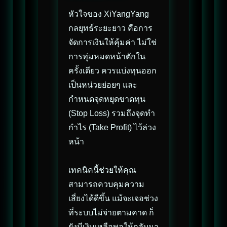
หัวใจของ XiYangYang
กลยุทธ์ระยะยาว คือการ
จัดการเงินให้คุ้มค่า ไม่ใช่
การทุ่มหมดหน้าตักใน
ครั้งเดียว ควรแบ่งทุนออก
เป็นหน่วยย่อยๆ และ
กำหนดจุดหยุดขาดทุน
(Stop Loss) รวมถึงจุดทำ
กำไร (Take Profit) ไว้ล่วง
หน้า
เทคนิคนี้ช่วยให้คุณ
สามารถควบคุมความ
เสี่ยงได้ดีขึ้น แม้จะเจอช่วง
ที่ระบบไม่จ่ายตามคาด ก็
ยังมีเงินเหลือพอให้กลับมา