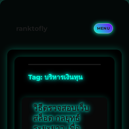
ranktofly
MENU
Tag:
บริหารเงินทุน
วิธีตรวจสอบเว็บ
สล็อต กลยุทธ์
ระยะยาว เพื่อ