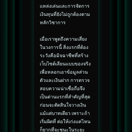
แหล่งเล่นและการจัดการ
เงินทุนที่ยังไม่ถูกต้องตาม
หลักวิชาการ
เมื่อเราพูดถึงความเสี่ยง
ในวงการนี้ สิ่งแรกที่ต้อง
ระวังคือมิจฉาชีพที่สร้าง
เว็บไซต์เลียนแบบของจริง
เพื่อหลอกเอาข้อมูลส่วน
ตัวและเงินฝาก การตรวจ
สอบความน่าเชื่อถือจึง
เป็นด่านแรกที่สำคัญที่สุด
ก่อนจะตัดสินใจวางเงิน
แม้แต่บาทเดียว เพราะถ้า
เริ่มผิดที่ ต่อให้เก่งแค่ไหน
ก็ยากที่จะชนะในระยะ