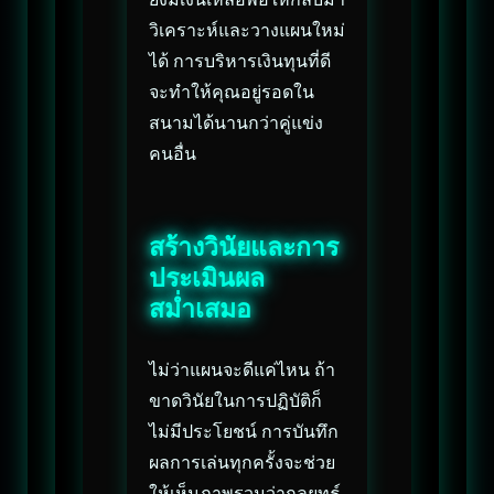
วิเคราะห์และวางแผนใหม่
ได้ การบริหารเงินทุนที่ดี
จะทำให้คุณอยู่รอดใน
สนามได้นานกว่าคู่แข่ง
คนอื่น
สร้างวินัยและการ
ประเมินผล
สม่ำเสมอ
ไม่ว่าแผนจะดีแค่ไหน ถ้า
ขาดวินัยในการปฏิบัติก็
ไม่มีประโยชน์ การบันทึก
ผลการเล่นทุกครั้งจะช่วย
ให้เห็นภาพรวมว่ากลยุทธ์