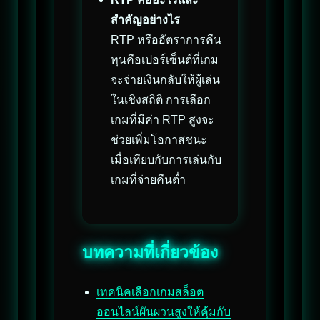
สำคัญอย่างไร
RTP หรืออัตราการคืน
ทุนคือเปอร์เซ็นต์ที่เกม
จะจ่ายเงินกลับให้ผู้เล่น
ในเชิงสถิติ การเลือก
เกมที่มีค่า RTP สูงจะ
ช่วยเพิ่มโอกาสชนะ
เมื่อเทียบกับการเล่นกับ
เกมที่จ่ายคืนต่ำ
บทความที่เกี่ยวข้อง
เทคนิคเลือกเกมสล็อต
ออนไลน์ผันผวนสูงให้คุ้มกับ