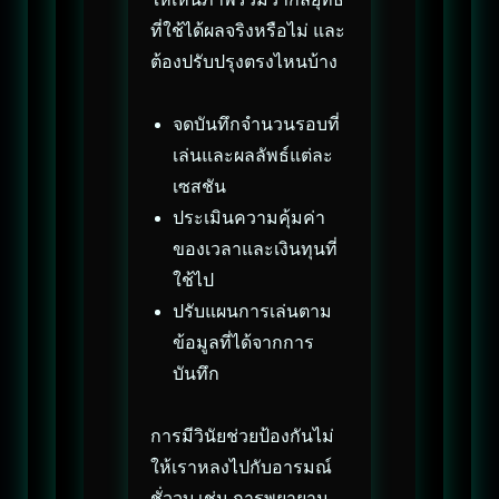
ที่ใช้ได้ผลจริงหรือไม่ และ
ต้องปรับปรุงตรงไหนบ้าง
จดบันทึกจำนวนรอบที่
เล่นและผลลัพธ์แต่ละ
เซสชัน
ประเมินความคุ้มค่า
ของเวลาและเงินทุนที่
ใช้ไป
ปรับแผนการเล่นตาม
ข้อมูลที่ได้จากการ
บันทึก
การมีวินัยช่วยป้องกันไม่
ให้เราหลงไปกับอารมณ์
ชั่ววูบ เช่น การพยายาม