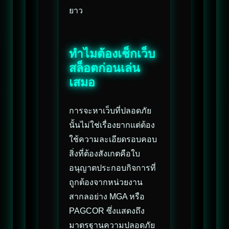
ยาว
ทำไมต้องเช็กเว็บ
สล็อตก่อนเล่น
เสมอ
การจะหาเว็บที่ปลอดภัย
นั้นไม่ใช่เรื่องยากแต่ต้อง
ใช้ความละเอียดรอบคอบ
สิ่งที่ต้องสังเกตคือใบ
อนุญาตประกอบกิจการที่
ถูกต้องจากหน่วยงาน
สากลอย่าง MGA หรือ
PAGCOR ซึ่งแสดงถึง
มาตรฐานความปลอดภัย